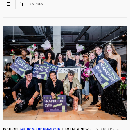
0 SHARES
FASHION
,
FASHIONGUIDEMAGAZIN
,
PEOPLE & NEWS
5. JANUAR 2026