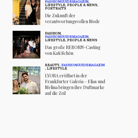
FASHIONGUIDEMAGAZIN
,
LIFESTYLE
,
PEOPLE & NEWS
,
PORTRAITS
Die Zukunft der
verantwortungsvollen Mode
FASHION
,
FASHIONGUIDEMAGAZIN
,
LIFESTYLE
,
PEOPLE & NEWS
Das große REBORN-Casting
von Kati Schön
BEAUTY
,
FASHIONGUIDEMAGAZIN
,
LIFESTYLE
LYORA eröffnet in der
Frankfurter Galeria – Elias und
Melina bringen ihre Duftmarke
auf die Zeil